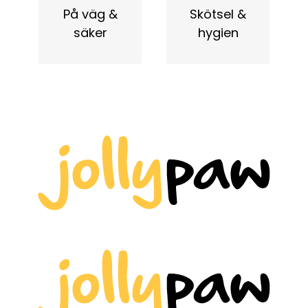
På väg &
Skötsel &
säker
hygien