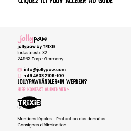
CLIQUEZ ICI POUR ACCÉDER AU GUIDE
jollypaw by TRIXIE
Industriestr. 32
24963 Tarp · Germany
info@jollypaw.com
+49 4638 2109-100
JOLLYPAWHÄNDLER*IN WERDEN?
KONTAKTFORMULAR ÖFFNEN
HIER KONTAKT AUFNEHMEN
>
Mentions légales
Protection des données
Consignes d'élimination