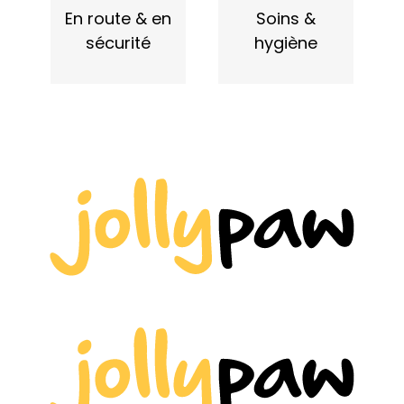
En route & en
Soins &
sécurité
hygiène