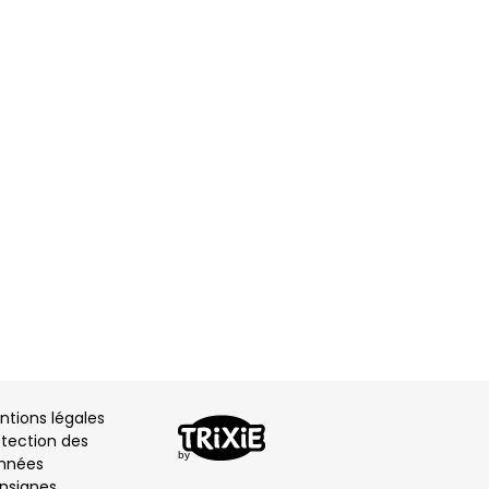
ntions légales
otection des
nnées
nsignes