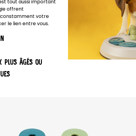
est tout aussi important
gie offrent
er constamment votre
 le lien entre vous.
UN
X PLUS ÂGÉS OU
QUES