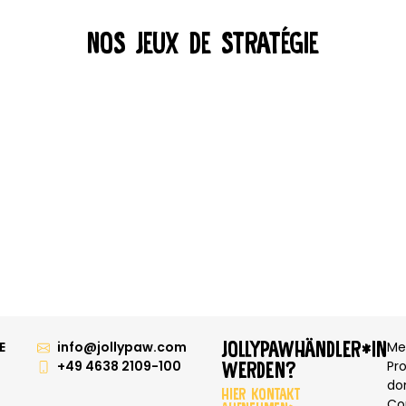
NOS JEUX DE STRATÉGIE
JOLLYPAWHÄNDLER*IN
E
info@jollypaw.com
Me
WERDEN?
+49 4638 2109-100
Pr
do
HIER KONTAKT
Co