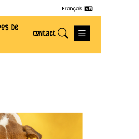
Français |
Deutsch
pos de
English
Contact
Français
Nederlands
Svenska
Italiano