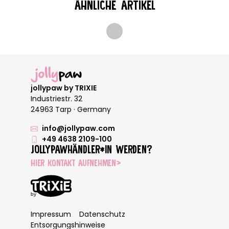
ÄHNLICHE ARTIKEL
Loading...
jollypaw by TRIXIE
Industriestr. 32
24963 Tarp · Germany
info@jollypaw.com
+49 4638 2109-100
JOLLYPAWHÄNDLER*IN WERDEN?
KONTAKTFORMULAR ÖFFNEN
HIER KONTAKT AUFNEHMEN
>
Impressum
Datenschutz
Entsorgungshinweise